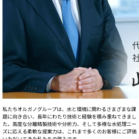
トップメッセージ本文
私たちオルガノグループは、水と環境に関わるさまざまな課
題に向き合い、長年にわたり技術と経験を積み重ねてきまし
た。高度な分離精製技術や分析力、そして多様な水処理ニー
ズに応える柔軟な提案力は、これまで多くのお客様にご評価
いただいてきた私たちの強みです。