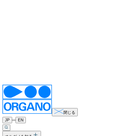
閉じる
─
JP
EN