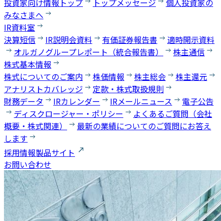
投資家向け情報トップ
トップメッセージ
個人投資家の
みなさまへ
IR資料室
決算短信
IR説明会資料
有価証券報告書
適時開示資料
オルガノグループレポート（統合報告書）
株主通信
株式基本情報
株式についてのご案内
株価情報
株主総会
株主還元
アナリストカバレッジ
定款・株式取扱規則
財務データ
IRカレンダー
IRメールニュース
電子公告
ディスクロージャー・ポリシー
よくあるご質問（会社
概要・株式関連）
最新の業績についてのご質問にお答え
します
採用情報
製品サイト
お問い合わせ