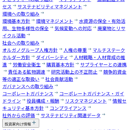
セス
サステナビリティマネジメント
環境への取り組み
環境基本方針
環境マネジメント
水資源の保全・有効活
用、生物多様性の保全
気候変動への対応
廃棄物とリサ
イクル活動
社会への取り組み
オルガノグループ人権方針
人権の尊重
マルチステーク
ホルダー方針
ダイバーシティ
人材戦略・人材育成の推
進
労働安全衛生
購買基本方針
サプライヤーとの連携
責任ある鉱物調達
研究活動上の不正防止
競争的資金
等の適正な取扱い
社会貢献活動
ガバナンスへの取り組み
コーポレートガバナンス
コーポレートガバナンス・ガイ
ドライン
役員構成・報酬
リスクマネジメント
情報セ
キュリティ基本方針
コンプライアンス
社外からの評価
サステナビリティ関連データ
投資家向け情報