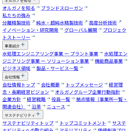
オルガノを知る
オルガノを知る
ブランドスローガン
私たちの強み
分離精製技術
純水・超純水精製技術
高度分析技術
イノベーション・研究開発
グローバル展開
プロジェク
トストーリー
事業紹介
水処理エンジニアリング事業 ー プラント事業
水処理エン
ジニアリング事業 ー ソリューション事業
機能商品事業
ビジネス領域
製品・サービス一覧
会社情報
会社情報トップ
会社概要
トップメッセージ
経営理
念・長期経営ビジョン
オルガノグループ企業行動指針
企業方針
経営戦略
役員一覧
拠点情報（事業所一覧・
関連会社）
沿革
ニュース
サステナビリティ
サステナビリティトップ
トップコミットメント
サステ
ナビリティへの取り組み
マテリアリティ
価値創造プロ