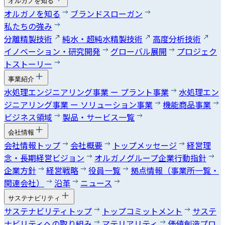
オルガノを知る
オルガノを知る
ブランドスローガン
私たちの強み
分離精製技術
純水・超純水精製技術
高度分析技術
イノベーション・研究開発
グローバル展開
プロジェク
トストーリー
事業紹介
水処理エンジニアリング事業 ー プラント事業
水処理エン
ジニアリング事業 ー ソリューション事業
機能商品事業
ビジネス領域
製品・サービス一覧
会社情報
会社情報トップ
会社概要
トップメッセージ
経営理
念・長期経営ビジョン
オルガノグループ企業行動指針
企業方針
経営戦略
役員一覧
拠点情報（事業所一覧・
関連会社）
沿革
ニュース
サステナビリティ
サステナビリティトップ
トップコミットメント
サステ
ナビリティへの取り組み
マテリアリティ
価値創造プロ