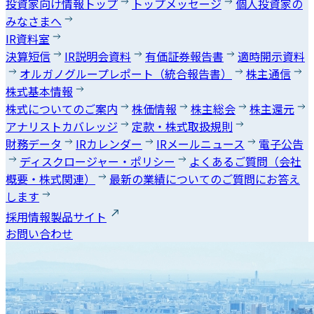
投資家向け情報トップ
トップメッセージ
個人投資家の
みなさまへ
IR資料室
決算短信
IR説明会資料
有価証券報告書
適時開示資料
オルガノグループレポート（統合報告書）
株主通信
株式基本情報
株式についてのご案内
株価情報
株主総会
株主還元
アナリストカバレッジ
定款・株式取扱規則
財務データ
IRカレンダー
IRメールニュース
電子公告
ディスクロージャー・ポリシー
よくあるご質問（会社
概要・株式関連）
最新の業績についてのご質問にお答え
します
採用情報
製品サイト
お問い合わせ