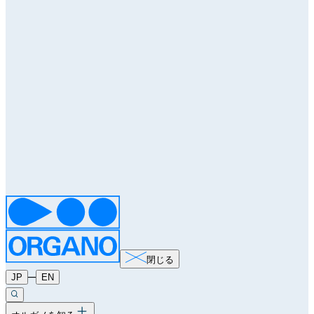
閉じる
─
JP
EN