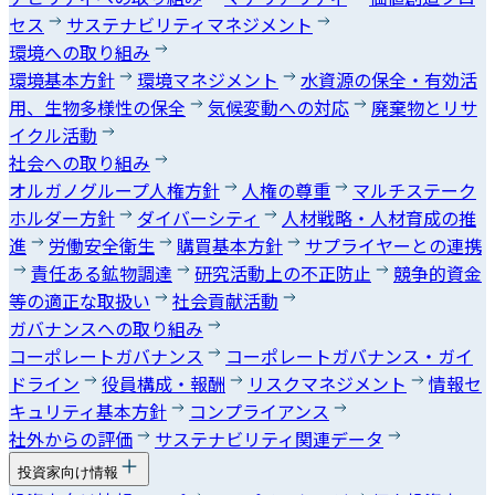
セス
サステナビリティマネジメント
環境への取り組み
環境基本方針
環境マネジメント
水資源の保全・有効活
用、生物多様性の保全
気候変動への対応
廃棄物とリサ
イクル活動
社会への取り組み
オルガノグループ人権方針
人権の尊重
マルチステーク
ホルダー方針
ダイバーシティ
人材戦略・人材育成の推
進
労働安全衛生
購買基本方針
サプライヤーとの連携
責任ある鉱物調達
研究活動上の不正防止
競争的資金
等の適正な取扱い
社会貢献活動
ガバナンスへの取り組み
コーポレートガバナンス
コーポレートガバナンス・ガイ
ドライン
役員構成・報酬
リスクマネジメント
情報セ
キュリティ基本方針
コンプライアンス
社外からの評価
サステナビリティ関連データ
投資家向け情報