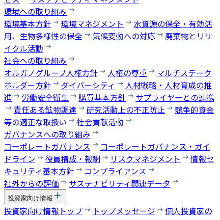
環境への取り組み
環境基本方針
環境マネジメント
水資源の保全・有効活
用、生物多様性の保全
気候変動への対応
廃棄物とリサ
イクル活動
社会への取り組み
オルガノグループ人権方針
人権の尊重
マルチステーク
ホルダー方針
ダイバーシティ
人材戦略・人材育成の推
進
労働安全衛生
購買基本方針
サプライヤーとの連携
責任ある鉱物調達
研究活動上の不正防止
競争的資金
等の適正な取扱い
社会貢献活動
ガバナンスへの取り組み
コーポレートガバナンス
コーポレートガバナンス・ガイ
ドライン
役員構成・報酬
リスクマネジメント
情報セ
キュリティ基本方針
コンプライアンス
社外からの評価
サステナビリティ関連データ
投資家向け情報
投資家向け情報トップ
トップメッセージ
個人投資家の