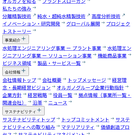
オルガノを知る
ブランドスローガン
私たちの強み
分離精製技術
純水・超純水精製技術
高度分析技術
イノベーション・研究開発
グローバル展開
プロジェク
トストーリー
事業紹介
水処理エンジニアリング事業 ー プラント事業
水処理エン
ジニアリング事業 ー ソリューション事業
機能商品事業
ビジネス領域
製品・サービス一覧
会社情報
会社情報トップ
会社概要
トップメッセージ
経営理
念・長期経営ビジョン
オルガノグループ企業行動指針
企業方針
経営戦略
役員一覧
拠点情報（事業所一覧・
関連会社）
沿革
ニュース
サステナビリティ
サステナビリティトップ
トップコミットメント
サステ
ナビリティへの取り組み
マテリアリティ
価値創造プロ
セス
サステナビリティマネジメント