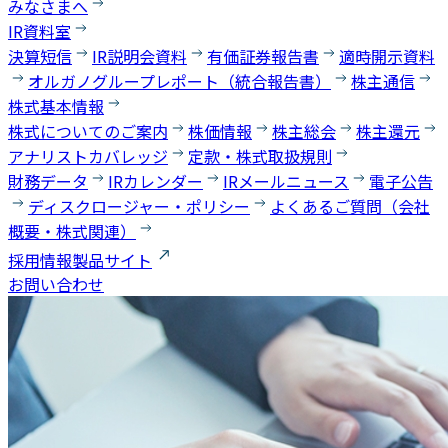
みなさまへ
IR資料室
決算短信
IR説明会資料
有価証券報告書
適時開示資料
オルガノグループレポート（統合報告書）
株主通信
株式基本情報
株式についてのご案内
株価情報
株主総会
株主還元
アナリストカバレッジ
定款・株式取扱規則
財務データ
IRカレンダー
IRメールニュース
電子公告
ディスクロージャー・ポリシー
よくあるご質問（会社
概要・株式関連）
採用情報
製品サイト
お問い合わせ