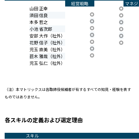
経営戦略
マネジ
山田 正幸
◎
◎
須田 信良
◎
◎
本多 哲之
◎
◎
小池 省次郎
◎
◎
安部 大作（社外）
◎
◎
花野 信子（社外）
◎
◎
児玉 直美（社外）
◎
苣木 雅哉（社外）
児玉 弘仁（社外）
（注）本マトリックスは各取締役候補者が有するすべての知見・経験を表す
ものではありません。
各スキルの定義および選定理由
スキル