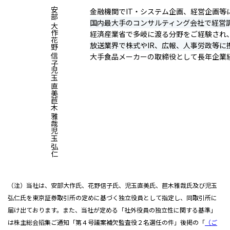
安部 大作
金融機関でIT・システム企画、経営企画
国内最大手のコンサルティング会社で経営
経済産業省で多岐に渡る分野をご経験され
花野 信子
放送業界で株式やIR、広報、人事労政等
大手食品メーカーの取締役として長年企業
児玉 直美
苣木 雅哉
児玉 弘仁
（注）当社は、安部大作氏、花野信子氏、児玉直美氏、苣木雅哉氏及び児玉
弘仁氏を東京証券取引所の定めに基づく独立役員として指定し、同取引所に
届け出ております。また、当社が定める「社外役員の独立性に関する基準」
は株主総会招集ご通知「第４号議案補欠監査役２名選任の件」後掲の「
（ご