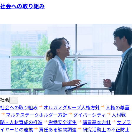
社会への取り組み
社会
社会への取り組み
オルガノグループ人権方針
人権の尊重
マルチステークホルダー方針
ダイバーシティ
人材戦
略・人材育成の推進
労働安全衛生
購買基本方針
サプラ
イヤーとの連携
責任ある鉱物調達
研究活動上の不正防止