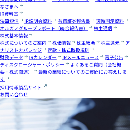
なさまへ
IR資料室
決算短信
IR説明会資料
有価証券報告書
適時開示資料
オルガノグループレポート（統合報告書）
株主通信
株式基本情報
株式についてのご案内
株価情報
株主総会
株主還元
ア
ナリストカバレッジ
定款・株式取扱規則
財務データ
IRカレンダー
IRメールニュース
電子公告
ディスクロージャー・ポリシー
よくあるご質問（会社概
要・株式関連）
最新の業績についてのご質問にお答えしま
す
採用情報
製品サイト
お問い合わせ