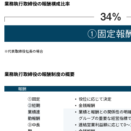
業務執行取締役の報酬構成比率
※代表取締役社長の場合
業務執行取締役の報酬制度の概要
報酬
①固定
役位に応じて決定
②短期
金銭報酬
業績連
業績と報酬との関係性の明
動報酬
グループの重要な経営指標
③中長
連結営業利益額に応じて0～
期
金銭報酬