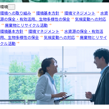
環境
環境への取り組み
環境基本方針
環境マネジメント
水資
源の保全・有効活用、生物多様性の保全
気候変動への対応
廃棄物とリサイクル活動
環境基本方針
環境マネジメント
水資源の保全・有効活
用、生物多様性の保全
気候変動への対応
廃棄物とリサイ
クル活動