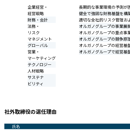
企業経営・
長期的な事業環境の予測が
経営戦略
健全で強固な財務基盤を構
財務・会計
適切な全社的リスク管理お
法務・
オルガノグループの事業展
リスク
オルガノグループの重点事
マネジメント
オルガノグループの競争原
グローバル
オルガノグループの経営基盤
営業・
オルガノグループで経営基盤
マーケティング
テクノロジー
人材戦略
サステナ
ビリティ
社外取締役の選任理由
氏名