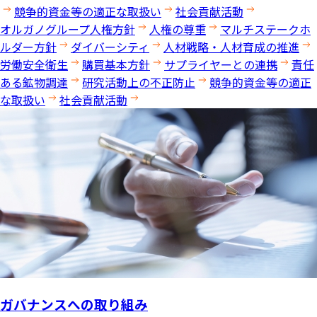
競争的資金等の適正な取扱い
社会貢献活動
オルガノグループ人権方針
人権の尊重
マルチステークホ
ルダー方針
ダイバーシティ
人材戦略・人材育成の推進
労働安全衛生
購買基本方針
サプライヤーとの連携
責任
ある鉱物調達
研究活動上の不正防止
競争的資金等の適正
な取扱い
社会貢献活動
ガバナンスへの取り組み