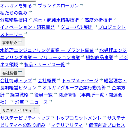
オルガノを知る
ブランドスローガン
私たちの強み
分離精製技術
純水・超純水精製技術
高度分析技術
イノベーション・研究開発
グローバル展開
プロジェクト
ストーリー
事業紹介
水処理エンジニアリング事業 ー プラント事業
水処理エンジ
ニアリング事業 ー ソリューション事業
機能商品事業
ビジ
ネス領域
製品・サービス一覧
会社情報
会社情報トップ
会社概要
トップメッセージ
経営理念・
長期経営ビジョン
オルガノグループ企業行動指針
企業方
針
経営戦略
役員一覧
拠点情報（事業所一覧・関連会
社）
沿革
ニュース
サステナビリティ
サステナビリティトップ
トップコミットメント
サステナ
ビリティへの取り組み
マテリアリティ
価値創造プロセス