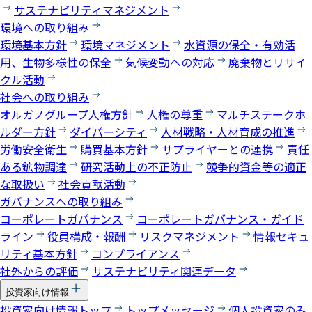
サステナビリティマネジメント
環境への取り組み
環境基本方針
環境マネジメント
水資源の保全・有効活
用、生物多様性の保全
気候変動への対応
廃棄物とリサイ
クル活動
社会への取り組み
オルガノグループ人権方針
人権の尊重
マルチステークホ
ルダー方針
ダイバーシティ
人材戦略・人材育成の推進
労働安全衛生
購買基本方針
サプライヤーとの連携
責任
ある鉱物調達
研究活動上の不正防止
競争的資金等の適正
な取扱い
社会貢献活動
ガバナンスへの取り組み
コーポレートガバナンス
コーポレートガバナンス・ガイド
ライン
役員構成・報酬
リスクマネジメント
情報セキュ
リティ基本方針
コンプライアンス
社外からの評価
サステナビリティ関連データ
投資家向け情報
投資家向け情報トップ
トップメッセージ
個人投資家のみ