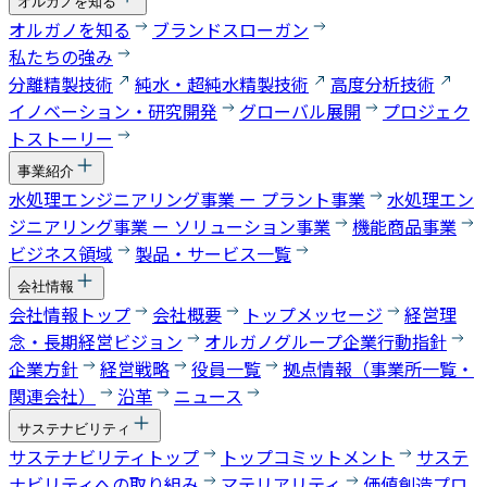
オルガノを知る
オルガノを知る
ブランドスローガン
私たちの強み
分離精製技術
純水・超純水精製技術
高度分析技術
イノベーション・研究開発
グローバル展開
プロジェク
トストーリー
事業紹介
水処理エンジニアリング事業 ー プラント事業
水処理エン
ジニアリング事業 ー ソリューション事業
機能商品事業
ビジネス領域
製品・サービス一覧
会社情報
会社情報トップ
会社概要
トップメッセージ
経営理
念・長期経営ビジョン
オルガノグループ企業行動指針
企業方針
経営戦略
役員一覧
拠点情報（事業所一覧・
関連会社）
沿革
ニュース
サステナビリティ
サステナビリティトップ
トップコミットメント
サステ
ナビリティへの取り組み
マテリアリティ
価値創造プロ