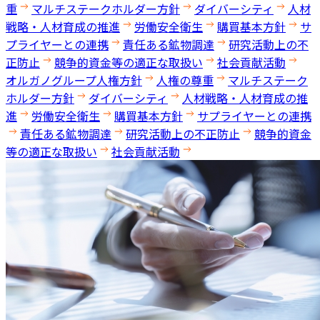
重
マルチステークホルダー方針
ダイバーシティ
人材
戦略・人材育成の推進
労働安全衛生
購買基本方針
サ
プライヤーとの連携
責任ある鉱物調達
研究活動上の不
正防止
競争的資金等の適正な取扱い
社会貢献活動
オルガノグループ人権方針
人権の尊重
マルチステーク
ホルダー方針
ダイバーシティ
人材戦略・人材育成の推
進
労働安全衛生
購買基本方針
サプライヤーとの連携
責任ある鉱物調達
研究活動上の不正防止
競争的資金
等の適正な取扱い
社会貢献活動