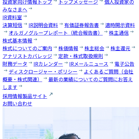
投資家向け情報トップ
トップメッセージ
個人投資家の
みなさまへ
IR資料室
決算短信
IR説明会資料
有価証券報告書
適時開示資料
オルガノグループレポート（統合報告書）
株主通信
株式基本情報
株式についてのご案内
株価情報
株主総会
株主還元
アナリストカバレッジ
定款・株式取扱規則
財務データ
IRカレンダー
IRメールニュース
電子公告
ディスクロージャー・ポリシー
よくあるご質問（会社
概要・株式関連）
最新の業績についてのご質問にお答え
します
採用情報
製品サイト
お問い合わせ