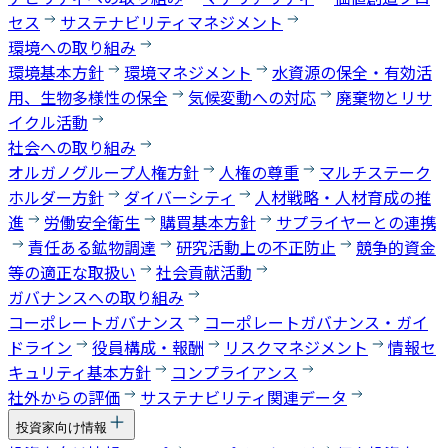
セス
サステナビリティマネジメント
環境への取り組み
環境基本方針
環境マネジメント
水資源の保全・有効活
用、生物多様性の保全
気候変動への対応
廃棄物とリサ
イクル活動
社会への取り組み
オルガノグループ人権方針
人権の尊重
マルチステーク
ホルダー方針
ダイバーシティ
人材戦略・人材育成の推
進
労働安全衛生
購買基本方針
サプライヤーとの連携
責任ある鉱物調達
研究活動上の不正防止
競争的資金
等の適正な取扱い
社会貢献活動
ガバナンスへの取り組み
コーポレートガバナンス
コーポレートガバナンス・ガイ
ドライン
役員構成・報酬
リスクマネジメント
情報セ
キュリティ基本方針
コンプライアンス
社外からの評価
サステナビリティ関連データ
投資家向け情報