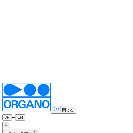
閉じる
─
JP
EN