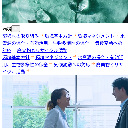
環境
環境への取り組み
環境基本方針
環境マネジメント
水
資源の保全・有効活用、生物多様性の保全
気候変動への
対応
廃棄物とリサイクル活動
環境基本方針
環境マネジメント
水資源の保全・有効活
用、生物多様性の保全
気候変動への対応
廃棄物とリサ
イクル活動