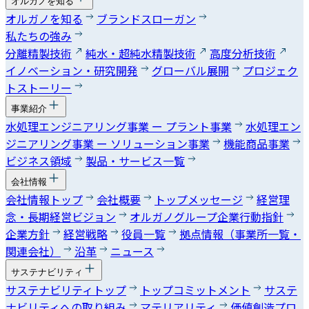
オルガノを知る
オルガノを知る
ブランドスローガン
私たちの強み
分離精製技術
純水・超純水精製技術
高度分析技術
イノベーション・研究開発
グローバル展開
プロジェク
トストーリー
事業紹介
水処理エンジニアリング事業 ー プラント事業
水処理エン
ジニアリング事業 ー ソリューション事業
機能商品事業
ビジネス領域
製品・サービス一覧
会社情報
会社情報トップ
会社概要
トップメッセージ
経営理
念・長期経営ビジョン
オルガノグループ企業行動指針
企業方針
経営戦略
役員一覧
拠点情報（事業所一覧・
関連会社）
沿革
ニュース
サステナビリティ
サステナビリティトップ
トップコミットメント
サステ
ナビリティへの取り組み
マテリアリティ
価値創造プロ