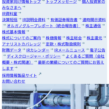
投資家向け情報トップ
トップメッセージ
個人投資家の
みなさまへ
IR資料室
決算短信
IR説明会資料
有価証券報告書
適時開示資料
オルガノグループレポート（統合報告書）
株主通信
株式基本情報
株式についてのご案内
株価情報
株主総会
株主還元
アナリストカバレッジ
定款・株式取扱規則
財務データ
IRカレンダー
IRメールニュース
電子公告
ディスクロージャー・ポリシー
よくあるご質問（会社
概要・株式関連）
最新の業績についてのご質問にお答え
します
採用情報
製品サイト
お問い合わせ