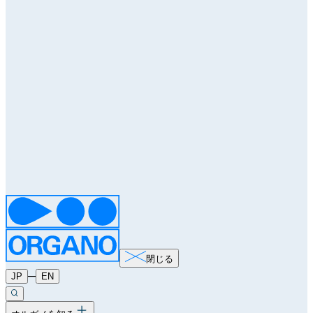
閉じる
─
JP
EN