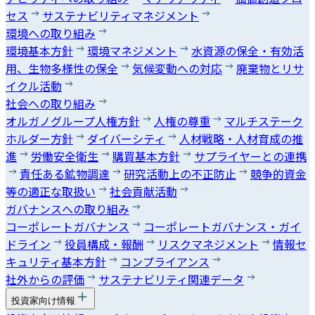
セス
サステナビリティマネジメント
環境への取り組み
環境基本方針
環境マネジメント
水資源の保全・有効活
用、生物多様性の保全
気候変動への対応
廃棄物とリサ
イクル活動
社会への取り組み
オルガノグループ人権方針
人権の尊重
マルチステーク
ホルダー方針
ダイバーシティ
人材戦略・人材育成の推
進
労働安全衛生
購買基本方針
サプライヤーとの連携
責任ある鉱物調達
研究活動上の不正防止
競争的資金
等の適正な取扱い
社会貢献活動
ガバナンスへの取り組み
コーポレートガバナンス
コーポレートガバナンス・ガイ
ドライン
役員構成・報酬
リスクマネジメント
情報セ
キュリティ基本方針
コンプライアンス
社外からの評価
サステナビリティ関連データ
投資家向け情報