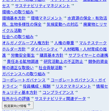
セス
サステナビリティマネジメント
環境への取り組み
環境基本方針
環境マネジメント
水資源の保全・有効活
用、生物多様性の保全
気候変動への対応
廃棄物とリサ
イクル活動
社会への取り組み
オルガノグループ人権方針
人権の尊重
マルチステーク
ホルダー方針
ダイバーシティ
人材戦略・人材育成の推
進
労働安全衛生
購買基本方針
サプライヤーとの連携
責任ある鉱物調達
研究活動上の不正防止
競争的資金
等の適正な取扱い
社会貢献活動
ガバナンスへの取り組み
コーポレートガバナンス
コーポレートガバナンス・ガイ
ドライン
役員構成・報酬
リスクマネジメント
情報セ
キュリティ基本方針
コンプライアンス
社外からの評価
サステナビリティ関連データ
投資家向け情報