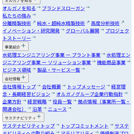
オルガノを知る
オルガノを知る
ブランドスローガン
私たちの強み
分離精製技術
純水・超純水精製技術
高度分析技術
イノベーション・研究開発
グローバル展開
プロジェク
トストーリー
事業紹介
水処理エンジニアリング事業 ー プラント事業
水処理エン
ジニアリング事業 ー ソリューション事業
機能商品事業
ビジネス領域
製品・サービス一覧
会社情報
会社情報トップ
会社概要
トップメッセージ
経営理
念・長期経営ビジョン
オルガノグループ企業行動指針
企業方針
経営戦略
役員一覧
拠点情報（事業所一覧・
関連会社）
沿革
ニュース
サステナビリティ
サステナビリティトップ
トップコミットメント
サステ
ナビリティへの取り組み
マテリアリティ
価値創造プロ