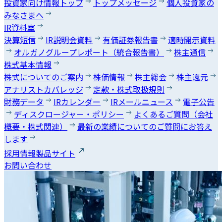
投資家向け情報トップ
トップメッセージ
個人投資家の
みなさまへ
IR資料室
決算短信
IR説明会資料
有価証券報告書
適時開示資料
オルガノグループレポート（統合報告書）
株主通信
株式基本情報
株式についてのご案内
株価情報
株主総会
株主還元
アナリストカバレッジ
定款・株式取扱規則
財務データ
IRカレンダー
IRメールニュース
電子公告
ディスクロージャー・ポリシー
よくあるご質問（会社
概要・株式関連）
最新の業績についてのご質問にお答え
します
採用情報
製品サイト
お問い合わせ