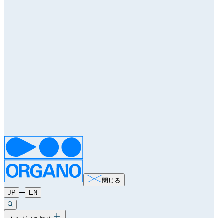
閉じる
─
JP
EN