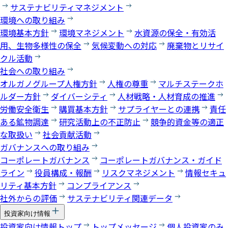
サステナビリティマネジメント
環境への取り組み
環境基本方針
環境マネジメント
水資源の保全・有効活
用、生物多様性の保全
気候変動への対応
廃棄物とリサイ
クル活動
社会への取り組み
オルガノグループ人権方針
人権の尊重
マルチステークホ
ルダー方針
ダイバーシティ
人材戦略・人材育成の推進
労働安全衛生
購買基本方針
サプライヤーとの連携
責任
ある鉱物調達
研究活動上の不正防止
競争的資金等の適正
な取扱い
社会貢献活動
ガバナンスへの取り組み
コーポレートガバナンス
コーポレートガバナンス・ガイド
ライン
役員構成・報酬
リスクマネジメント
情報セキュ
リティ基本方針
コンプライアンス
社外からの評価
サステナビリティ関連データ
投資家向け情報
投資家向け情報トップ
トップメッセージ
個人投資家のみ