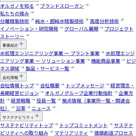
オルガノを知る
ブランドスローガン
私たちの強み
分離精製技術
純水・超純水精製技術
高度分析技術
イノベーション・研究開発
グローバル展開
プロジェクト
ストーリー
事業紹介
水処理エンジニアリング事業 ー プラント事業
水処理エンジ
ニアリング事業 ー ソリューション事業
機能商品事業
ビジ
ネス領域
製品・サービス一覧
会社情報
会社情報トップ
会社概要
トップメッセージ
経営理念・
長期経営ビジョン
オルガノグループ企業行動指針
企業方
針
経営戦略
役員一覧
拠点情報（事業所一覧・関連会
社）
沿革
ニュース
サステナビリティ
サステナビリティトップ
トップコミットメント
サステナ
ビリティへの取り組み
マテリアリティ
価値創造プロセス