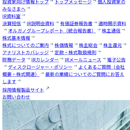
投資家向け情報トップ
トップメッセージ
個人投資家の
みなさまへ
IR資料室
決算短信
IR説明会資料
有価証券報告書
適時開示資料
オルガノグループレポート（統合報告書）
株主通信
株式基本情報
株式についてのご案内
株価情報
株主総会
株主還元
アナリストカバレッジ
定款・株式取扱規則
財務データ
IRカレンダー
IRメールニュース
電子公告
ディスクロージャー・ポリシー
よくあるご質問（会社
概要・株式関連）
最新の業績についてのご質問にお答え
します
採用情報
製品サイト
お問い合わせ