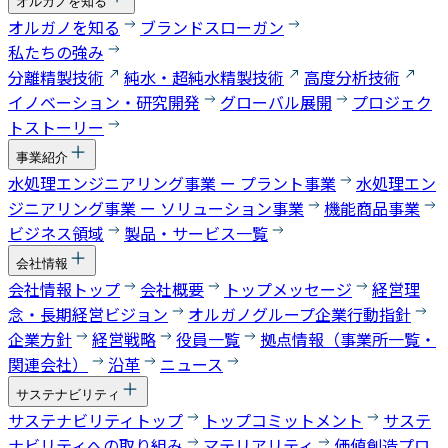
オルガノを知る
オルガノを知る
ブランドスローガン
私たちの強み
分離精製技術
純水・超純水精製技術
高度分析技術
イノベーション・研究開発
グローバル展開
プロジェク
トストーリー
事業紹介
水処理エンジニアリング事業 ー プラント事業
水処理エン
ジニアリング事業 ー ソリューション事業
機能商品事業
ビジネス領域
製品・サービス一覧
会社情報
会社情報トップ
会社概要
トップメッセージ
経営理
念・長期経営ビジョン
オルガノグループ企業行動指針
企業方針
経営戦略
役員一覧
拠点情報（事業所一覧・
関連会社）
沿革
ニュース
サステナビリティ
サステナビリティトップ
トップコミットメント
サステ
ナビリティへの取り組み
マテリアリティ
価値創造プロ