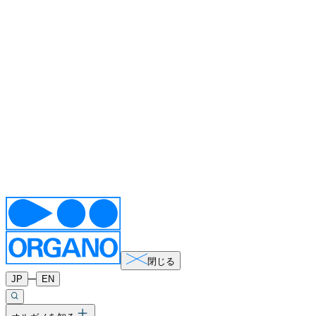
閉じる
─
JP
EN