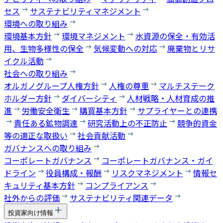
セス
サステナビリティマネジメント
環境への取り組み
環境基本方針
環境マネジメント
水資源の保全・有効活
用、生物多様性の保全
気候変動への対応
廃棄物とリサ
イクル活動
社会への取り組み
オルガノグループ人権方針
人権の尊重
マルチステーク
ホルダー方針
ダイバーシティ
人材戦略・人材育成の推
進
労働安全衛生
購買基本方針
サプライヤーとの連携
責任ある鉱物調達
研究活動上の不正防止
競争的資金
等の適正な取扱い
社会貢献活動
ガバナンスへの取り組み
コーポレートガバナンス
コーポレートガバナンス・ガイ
ドライン
役員構成・報酬
リスクマネジメント
情報セ
キュリティ基本方針
コンプライアンス
社外からの評価
サステナビリティ関連データ
投資家向け情報